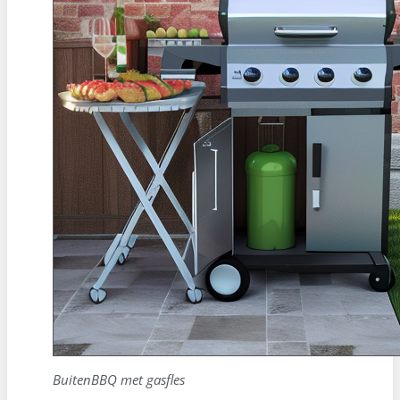
BuitenBBQ met gasfles