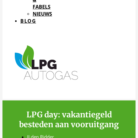
FABELS
NIEUWS
BLOG
LPG day: vakantiegeld
besteden aan vooruitgang
JJ den Ridder