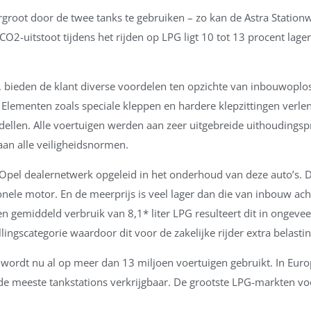
ergroot door de twee tanks te gebruiken – zo kan de Astra Stati
CO2-uitstoot tijdens het rijden op LPG ligt 10 tot 13 procent la
, bieden de klant diverse voordelen ten opzichte van inbouwoplos
Elementen zoals speciale kleppen en hardere klepzittingen verlen
odellen. Alle voertuigen werden aan zeer uitgebreide uithoudin
an alle veiligheidsnormen.
t Opel dealernetwerk opgeleid in het onderhoud van deze auto’s.
nele motor. En de meerprijs is veel lager dan die van inbouw ach
een gemiddeld verbruik van 8,1* liter LPG resulteert dit in ongeve
lingscategorie waardoor dit voor de zakelijke rijder extra belasti
n wordt nu al op meer dan 13 miljoen voertuigen gebruikt. In Eur
e meeste tankstations verkrijgbaar. De grootste LPG-markten voor 