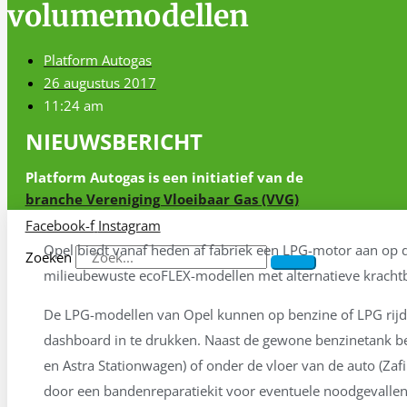
volumemodellen
Platform Autogas
26 augustus 2017
11:24 am
NIEUWSBERICHT
Platform Autogas is een initiatief van de
branche Vereniging Vloeibaar Gas (VVG)
Facebook-f
Instagram
Opel biedt vanaf heden af fabriek een LPG-motor aan op de
Zoeken
milieubewuste ecoFLEX-modellen met alternatieve krachtb
De LPG-modellen van Opel kunnen op benzine of LPG rijd
dashboard in te drukken. Naast de gewone benzinetank bes
en Astra Stationwagen) of onder de vloer van de auto (Zaf
door een bandenreparatiekit voor eventuele noodgevallen