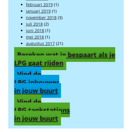
februari 2019
(1)
januari 2019
(1)
november 2018
(3)
juli 2018
(2)
juni 2018
(1)
mei 2018
(1)
augustus 2017
(21)
Bereken wat je bespaart als je
LPG gaat rijden
Vind de
LPG inbouwer
in jouw buurt
Vind de
LPG tankstations
in jouw buurt