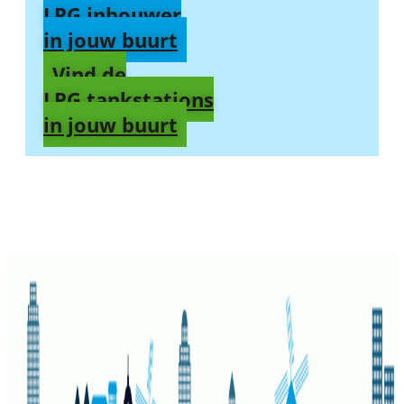
LPG inbouwer
in jouw buurt
Vind de
LPG tankstations
in jouw buurt