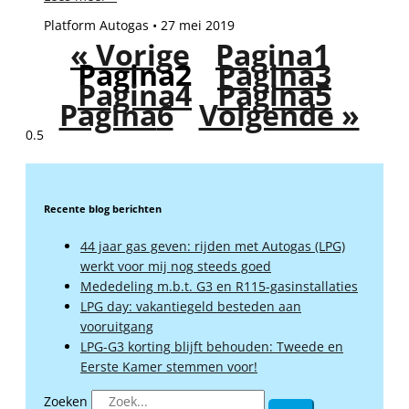
Platform Autogas
27 mei 2019
« Vorige
Pagina
1
Pagina
2
Pagina
3
Pagina
4
Pagina
5
Pagina
6
Volgende »
Recente blog berichten
44 jaar gas geven: rijden met Autogas (LPG)
werkt voor mij nog steeds goed
Mededeling m.b.t. G3 en R115-gasinstallaties
LPG day: vakantiegeld besteden aan
vooruitgang
LPG-G3 korting blijft behouden: Tweede en
Eerste Kamer stemmen voor!
Zoeken